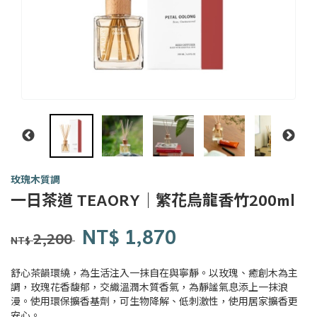
玫瑰木質調
一日
一日茶道 TEAORY｜繁花烏龍香竹200ml
茶事
tsit-
商品代號
品牌
Y0187
NT$
1,870
Y0187
lit-
2,200
NT$
tê-
sū
舒心茶韻環繞，為生活注入一抹自在與寧靜。以玫瑰、癒創木為主
調，玫瑰花香馥郁，交織溫潤木質香氣，為靜謐氣息添上一抹浪
漫。使用環保擴香基劑，可生物降解、低刺激性，使用居家擴香更
安心。