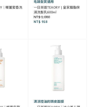
毛躁髮質適用
RY｜暖薑蜜香洗
一日茶道TEAORY | 皇家胭脂保
濕洗髮乳600ml
NT$ 1,080
NT$ 918
清涼控油的頭皮面膜
ORY｜蜂蜜烏龍
一日茶道TEAORY｜冰山美人頭