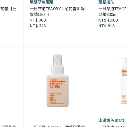
敏感頭皮適用
蓬鬆控油
菊花普洱洗
一日茶道TEAORY | 菊花普洱洗
一日茶道TEAO
髮精150ml
髮精600ml
NT$ 380
NT$ 1,080
NT$ 323
NT$ 918
染燙護色潤髮乳
苦瓜綠茶頭
一日茶道TEAORY｜暖薑蜜香頭
一日茶道 TEA