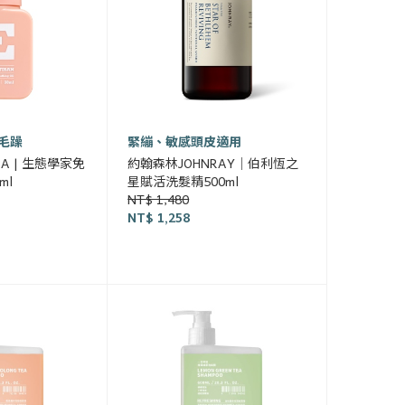
毛躁
緊繃、敏感頭皮適用
PA | 生態學家免
約翰森林JOHNRAY｜伯利恆之
ml
星賦活洗髮精500ml
NT$ 1,480
NT$ 1,258