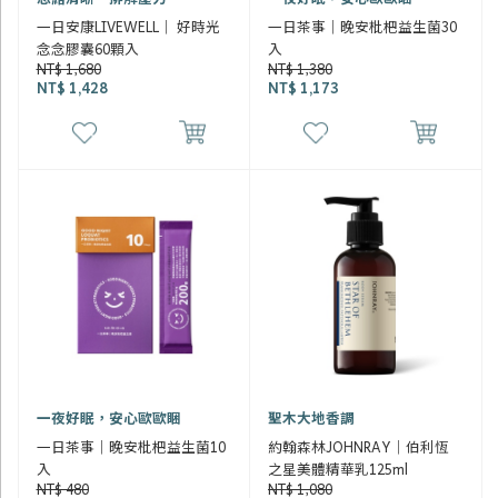
一日安康LIVEWELL｜ 好時光
一日茶事｜晚安枇杷益生菌30
念念膠囊60顆入
入
NT$ 1,680
NT$ 1,380
NT$ 1,428
NT$ 1,173
一夜好眠，安心歐歐睏
聖木大地香調
一日茶事｜晚安枇杷益生菌10
約翰森林JOHNRAY｜伯利恆
入
之星美體精華乳125ml
NT$ 480
NT$ 1,080