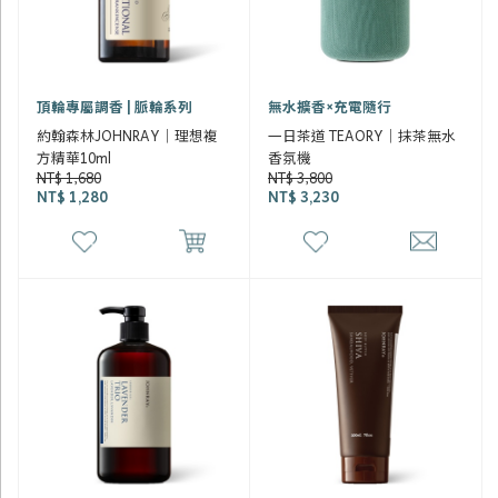
頂輪專屬調香 | 脈輪系列
無水擴香×充電隨行
約翰森林JOHNRAY｜理想複
一日茶道 TEAORY｜抹茶無水
方精華10ml
香氛機
NT$ 1,680
NT$ 3,800
NT$ 1,280
NT$ 3,230