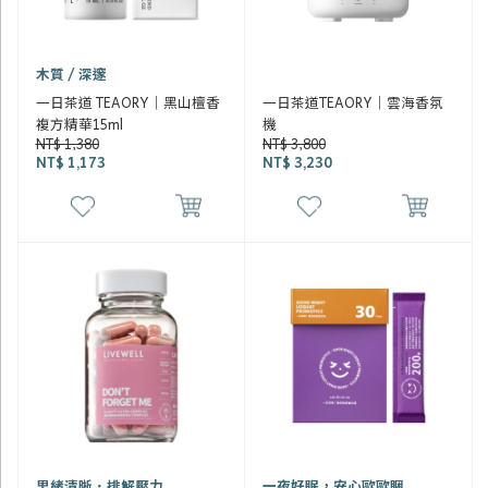
木質 / 深邃
一日茶道 TEAORY｜黑山檀香
一日茶道TEAORY｜雲海香氛
複方精華15ml
機
NT$ 1,380
NT$ 3,800
NT$ 1,173
NT$ 3,230
思緒清晰．排解壓力
一夜好眠，安心歐歐睏