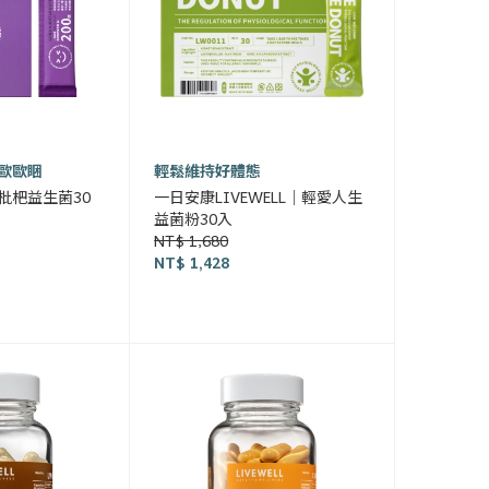
歐歐睏
輕鬆維持好體態
枇杷益生菌30
一日安康LIVEWELL｜輕愛人生
益菌粉30入
NT$ 1,680
NT$ 1,428