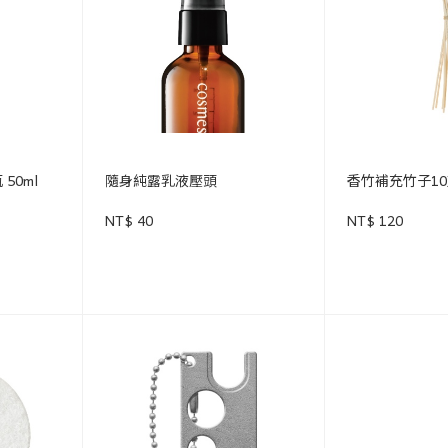
50ml
隨身純露乳液壓頭
香竹補充竹子10
NT$ 40
NT$ 120