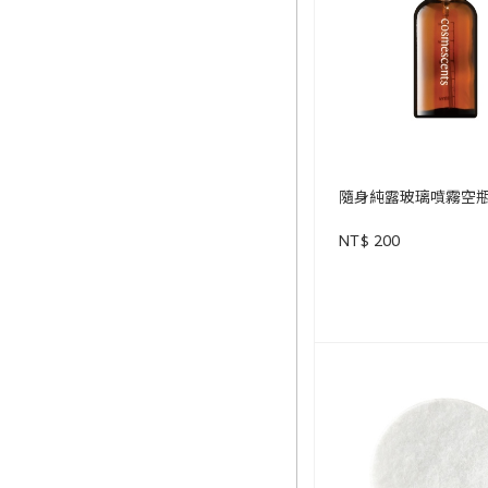
隨身純露玻璃噴霧空瓶 
NT$ 200