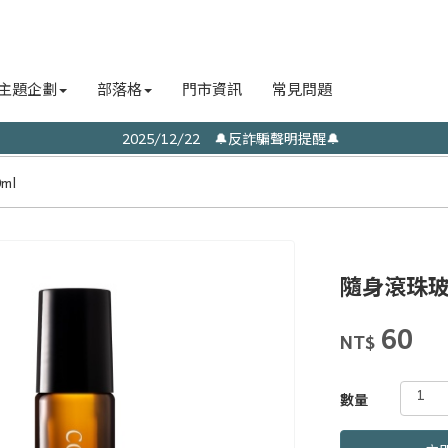
主題企劃
部落格
門市資訊
常見問題
2025/12/22 🔔反詐騙聲明提醒🔔
ml
隨身滾珠玻
商品代號
品牌
8014
Other
60
8014
NT$
GOODS00000000
數量