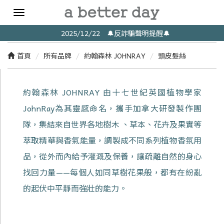
Toggle
navigation
2025/12/22 🔔反詐騙聲明提醒🔔
首頁
所有品牌
約翰森林 JOHNRAY
頭皮髮絲
約翰森林 JOHNRAY 由十七世紀英國植物學家
JohnRay為其靈感命名，攜手加拿大研發製作團
隊，集結來自世界各地樹木 、草本、花卉及果實等
萃取精華與香氣能量，調製成不同系列植物香氛用
品，從外而內給予灌溉及保養，讓疏離自然的身心
找回力量——每個人如同草樹花果般，都有在紛亂
的起伏中平靜而強壯的能力。