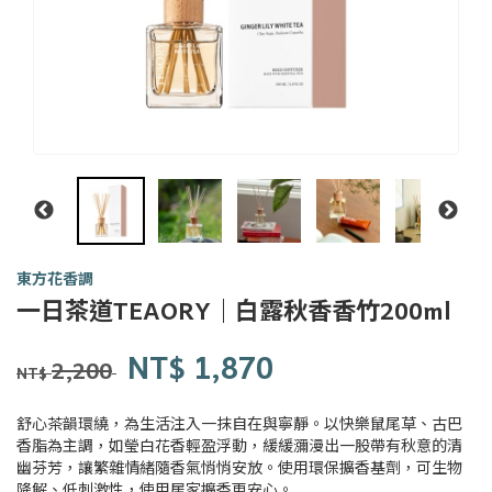
東方花香調
一日
一日茶道TEAORY｜白露秋香香竹200ml
茶事
tsit-
商品代號
品牌
Y0162
NT$
1,870
Y0162
lit-
2,200
NT$
tê-
sū
舒心茶韻環繞，為生活注入一抹自在與寧靜。以快樂鼠尾草、古巴
香脂為主調，如瑩白花香輕盈浮動，緩緩瀰漫出一股帶有秋意的清
幽芬芳，讓繁雜情緒隨香氣悄悄安放。使用環保擴香基劑，可生物
降解、低刺激性，使用居家擴香更安心。