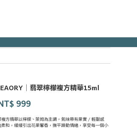
EAORY｜翡翠檸檬複方精華15ml
NT$
999
複方精華以檸檬、萊姆為主調，氣味帶有果實 / 輕甜感
盈柔和，緩緩引出花果馨香，撫平躁動情緒，享受每一個小
。