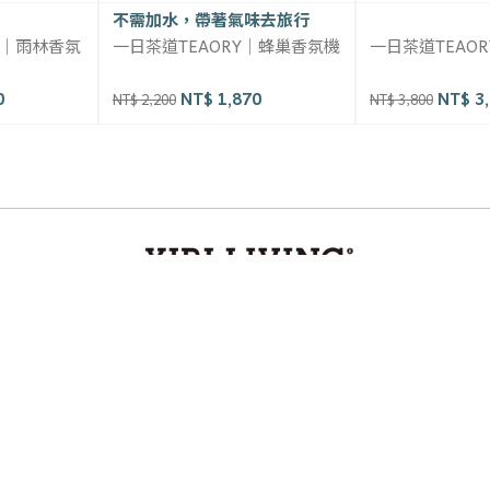
不需加水，帶著氣味去旅行
Y｜雨林香氛
一日茶道TEAORY｜蜂巢香氛機
一日茶道TEAO
0
NT$ 1,870
NT$ 3,
NT$ 2,200
NT$ 3,800
by 台灣伊日股份有限公司・統一編號 53764075・若接到可疑電話，請洽詢
關於我們
客服中心
購物流程
會員權益
隱私權保護政策