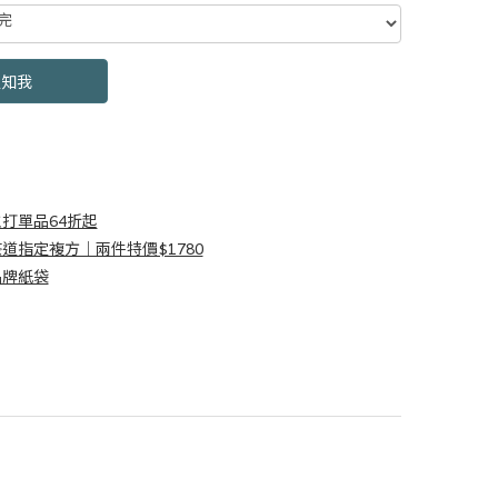
0000001016742
通知我
打單品64折起
道指定複方｜兩件特價$1780
品牌紙袋