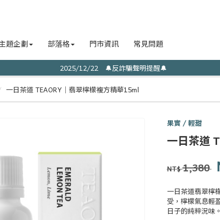
主題企劃
部落格
門市資訊
常見問題
2025/12/22 🔔反詐騙聲明提醒🔔
一日茶道 TEAORY｜翡翠檸檬複方精華15ml
果實 / 輕甜
一日
一日茶道 T
茶事
tsit-
商品代號
品牌
Y0106
Y0106
lit-
1,380
NT$
tê-
sū
一日茶道翡翠檸檬
受，檸檬氣息輕
日子的純粹況味