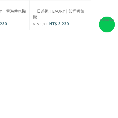
RY｜雲海香氛機
一日茶道 TEAORY | 如煙香氛
約翰森林JO
機
氛機
230
NT$ 3,230
NT$
NT$ 3,800
NT$ 4,800
165反詐騙專線