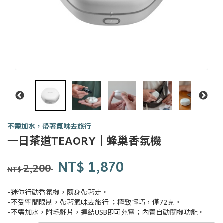
不需加水，帶著氣味去旅行
一日茶道TEAORY｜蜂巢香氛機
8055-
商品代號
品牌
Others
NT$
1,870
8055-
24
2,200
NT$
24
•迷你行動香氛機，隨身帶著走。
•不受空間限制，帶著氣味去旅行 ；極致輕巧，僅72克。
•不需加水，附毛氈片，連結USB即可充電；內置自動關機功能。