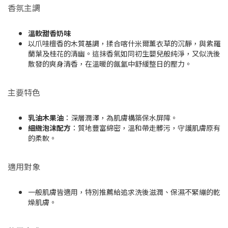
香氛主調
溫軟甜香奶味
以爪哇檀香的木質基調，揉合喀什米爾薰衣草的沉靜，與紫羅
蘭葉及桂花的清幽。這抹香氣如同初生嬰兒般純淨，又似洗後
散發的爽身清香，在溫暖的氤氳中舒緩整日的壓力。
主要特色
乳油木果油
：深層潤澤，為肌膚構築保水屏障。
細緻泡沫配方
：質地豐富綿密，溫和帶走髒污，守護肌膚原有
的柔軟。
適用對象
一般肌膚皆適用，特別推薦給追求洗後滋潤、保濕不緊繃的乾
燥肌膚。