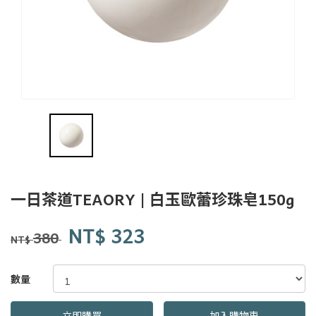
一日
一日茶道TEAORY | 白玉歐蕾珍珠皂150g
茶事
tsit-
商品代號
品牌
Y0177
NT$
323
Y0177
lit-
380
NT$
tê-
sū
GOODS000000000000002094186
數量
立即購買
加入購物車