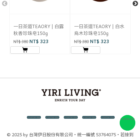
一日茶道TEAORY | 白露
一日茶道TEAORY | 白水
一
秋香珍珠皂150g
烏木珍珠皂150g
桂
NT$ 323
NT$ 323
NT$ 380
NT$ 380
NT
© 2025 by 台灣伊日股份有限公司・統一編號 53764075・若接到