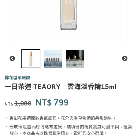
棉花糖柔暖調
一日
一日茶道 TEAORY｜雲海淡香精15ml
茶事
tsit-
商品代號
品牌
Y0193
NT$
799
Y0193
lit-
1,080
NT$
tê-
sū
香甜花果調開啟香氣旅程，花朵與香草營造的柔暖韻味。
因玻璃瓶器內厚薄略有差異，裝填後的視覺高度可能不同。但請
放心，本商品皆以機器精準填充，歡迎您安心選購。