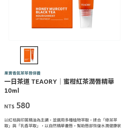
果實香氣茶萃唇保養
一日茶道 TEAORY｜蜜柑紅茶潤唇精華
一日
10ml
茶事
tsit-
商品代號
品牌
Y0153
580
Y0153
lit-
NT$
tê-
sū
以紅桔與印蒿精油為主調，並選用多種植物萃取，揉合「綠茶萃
取」與「乳香萃取」，以自然精華養唇，幫助唇部恢復水潤健康狀