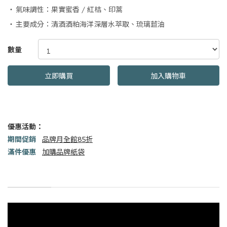
氣味調性：果實蜜香 / 紅桔、印蒿
主要成分：清酒酒粕海洋深層水萃取、琉璃苣油
GOODS000000000000000416515
數量
立即購買
加入購物車
優惠活動：
期間促銷
品牌月全館85折
滿件優惠
加購品牌紙袋
商品描述