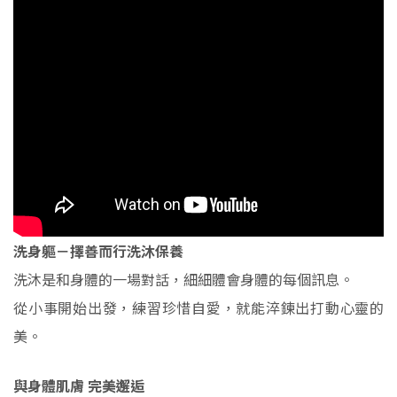
洗身軀－擇善而行洗沐保養
洗沐是和身體的一場對話，細細體會身體的每個訊息。
從小事開始出發，練習珍惜自愛，就能淬鍊出打動心靈的
美。
與身體肌膚 完美邂逅