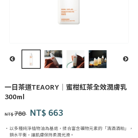
一日茶道TEAORY｜蜜柑紅茶全效潤膚乳
一日
300ml
茶事
tsit-
商品代號
品牌
Y0093
NT$
663
Y0093
lit-
780
NT$
tê-
sū
以多種純淨植物油為基底，揉合富含礦物元素的「清酒酒粕」，
鎖水平衡，讓肌膚保持柔潤光滑。