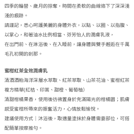
四季的輪替、歲月的掠奪，時間在柔軟的曲線烙下了深深淺
淺的痕跡。
請謹記，悉心呵護美麗的身體外衣，以點、以圈、以指腹、
以掌心，和著油水比例相當、芬芳怡人的潤膚乳液，
在出門前、在淋浴後、在入睡前，讓身體與雙手邂逅在千萬
毛孔初開的剎那。
蜜柑紅茶全效潤膚乳
清酒酒粕海洋深層水萃取、紅茶萃取、山茶花油、蜜柑紅茶
複方精華(紅桔、印蒿、甜橙、葡萄柚）
清甜柑橘果香，使用後彷彿置身於充滿陽光的柑橘園；肌膚
感受蜜柑所帶來的振奮活力，心情放鬆愉悅。
建議使用方式｜沐浴後，取適量塗抹於身體需要部位，可搭
配簡單按摩推勻。