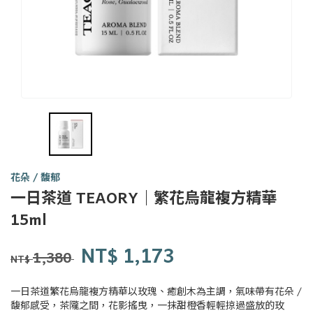
花朵 / 馥郁
一日茶道 TEAORY｜繁花烏龍複方精華
一日
15ml
茶事
tsit-
商品代號
品牌
Y0186
NT$
1,173
Y0186
lit-
1,380
NT$
tê-
sū
一日茶道繁花烏龍複方精華以玫瑰、癒創木為主調，氣味帶有花朵 /
馥郁感受，茶隴之間，花影搖曳，一抹甜橙香輕輕掠過盛放的玫