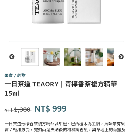
果實 / 輕甜
一日茶道 TEAORY | 青檸香茶複方精華
一日
15ml
茶事
tsit-
商品代號
品牌
Y0168
NT$
999
Y0168
lit-
1,380
NT$
tê-
sū
一日茶道青檸香茶複方精華以甜橙、巴西檀木為主調，氣味帶有果
實 / 輕甜感受，宛如雨過天晴後的柑橘調香氣，與草地上的雨露及