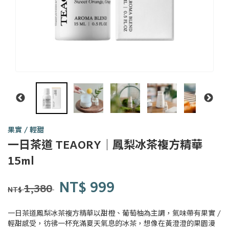
果實 / 輕甜
一日茶道 TEAORY｜鳳梨冰茶複方精華
一日
15ml
茶事
tsit-
商品代號
品牌
Y0040
NT$
999
Y0040
lit-
1,380
NT$
tê-
sū
一日茶道鳳梨冰茶複方精華以甜橙、葡萄柚為主調，氣味帶有果實 /
輕甜感受，彷彿一杯充滿夏天氣息的冰茶，想像在黃澄澄的果園漫