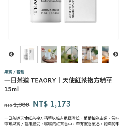
果實 / 輕甜
一日茶道 TEAORY｜天使紅茶複方精華
一日
15ml
茶事
tsit-
商品代號
品牌
Y0027
NT$
1,173
Y0027
lit-
1,380
NT$
tê-
sū
一日茶道天使紅茶複方精華以維吉尼亞雪松、葡萄柚為主調，氣味
帶有果實 / 輕甜感受，暖暖的紅茶香中，帶有蜜香氣息，飽滿的果