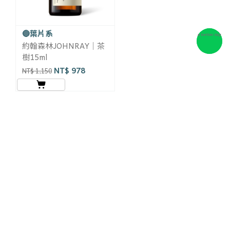
🔵葉片系
約翰森林JOHNRAY｜茶
樹15ml
NT$ 978
NT$ 1,150
© 2025 by 台灣伊日股份有限公司・統一編號 53764075・若接到