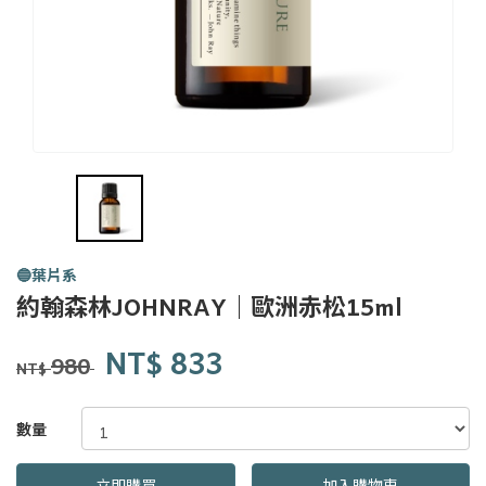
🔵葉片系
約翰森林JOHNRAY｜歐洲赤松15ml
約翰森林
商品代號
品牌
JC300014
NT$
833
JC300014
JOHNRAY
980
NT$
GOODS000000000000000008428
數量
立即購買
加入購物車