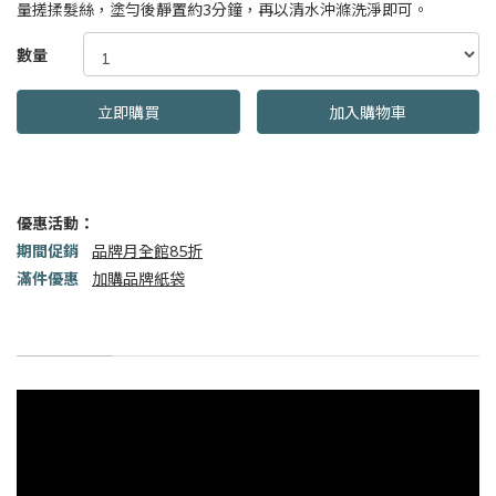
量搓揉髮絲，塗勻後靜置約3分鐘，再以清水沖滌洗淨即可。
GOODS000000000000001985628
數量
立即購買
加入購物車
優惠活動：
期間促銷
品牌月全館85折
滿件優惠
加購品牌紙袋
商品描述