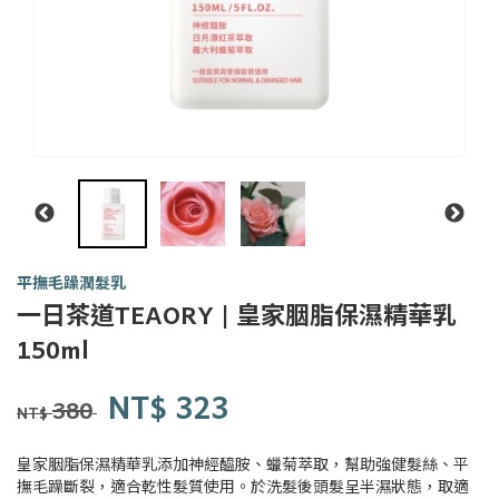
平撫毛躁潤髮乳
一日茶道TEAORY | 皇家胭脂保濕精華乳
一日
150ml
茶事
Y0140-
tsit-
商品代號
品牌
NT$
323
Y0140-
1
lit-
380
NT$
1
tê-
sū
皇家胭脂保濕精華乳添加神經醯胺、蠟菊萃取，幫助強健髮絲、平
撫毛躁斷裂，適合乾性髮質使用。於洗髮後頭髮呈半濕狀態，取適