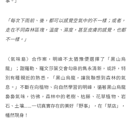
事。」
「每次下雨前、後，都可以感覺空氣中的不一樣；或者，
走在不同森林區塊，溫度、濕度，甚至皮膚的感覺，也都
不一樣。」
〈氣味島〉合作案，明峰不太猶豫便選擇了「黑山烏
龍」；甜羅勒、羅文莎葉交會勾串的雋永清新，或許，特
別有種親近的熟悉，「黑山烏龍，讓我聯想到森林的氣
息。」不斷在向植物、向自然學習的明峰，循著黑山烏龍
裊裊氣味，彷彿，森林中的老樹、枯藤、花草植物、岩
石、土壤……一切真實存在的美好「野事」，在「草店」，
幡然現身！