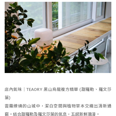
店內氣味｜TEAORY 黑山烏龍複方精華 (甜羅勒、羅文莎
葉)
雲霧繚繞的山城中，潔白空間與植物草本交織出清新通
竅。結合甜羅勒及羅文莎葉的氣息，五感新鮮瀰漫。