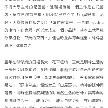
不提大學主修的是園藝、進職場後第一個工作是在花藝
店，早在日楞第三年，明峰就已成立了「山屋野事」品
牌，因為很有自知之明：「當時就覺得，一直做 routine
的事情，心會累，所以就成立一個小品牌，基本上就單純
分享植物、草藥的東西。」但當時並非專業經營，純粹當
興趣，偶爾為之。
童年在爺爺奶奶田裡長大，花草植物一直就是明峰生活的
一部分；因為喜歡，多所接觸，漸漸更發現自己對於如何
將它們運用在生活裡，甚或生命的照顧上，有著愈來愈多
關注！「野事草店」儼然就是「山屋野事」精神的延伸與
落實，同時也將最感興趣的對自然生活的想像，與專業的
食味創作合一，「離山更近，離大自然更近，在山城旅行
的人也可以有個好一點的空間稍作停留，靜下來品賞、享