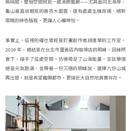
無隔間，整個空間宛若一處清朗藝廊——尤其面向北海岸，
龜山島直收眼底的敞亮大面窗，還有處處生機昂揚、絕對
吸睛的綠色植栽，更讓人心曠神怡。
事實上，這裡的確也曾經是釘畫創作者胡達華的工作室。
2018 年，甫結束在台北市蛋黃區內咖啡店的明峰，因緣際
會下，接手了這處空間。彷彿吸足了山海能量，言談舉措
總是元氣飽滿，並帶著一份沉穩的明峰說，選擇九份山城
再出發，就是希望離開都市，更接近大自然地真實存在。