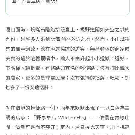
峰，野事草店，新北〉
環山面海，蜿蜒石階路拾級直上，視野遼闊如天空之城的
九份，是許多人來到北海岸的必訪之地。然而，小山城獨
有的風華韻致，總在摩肩擦踵的遊客、無甚特色的商家或
美食的過於喧囂擾嚷中，讓人不由升起小小遺憾。還好，
下階梯、轉個彎，有條路如其名的輕便路；沒有櫛比鱗次
的店家，更多的是尋常民居；沒有張揚的招牌、吆喝，卻
也多了一份安適恬靜。
就在幽靜的輕便路一側，兩年來默默出現了一以白色為主
調的店家：「野事草店 Wild Herbs」—— 依偎在青綠山
間，清新可喜而不突兀；室內，屋脊透光天窗，加上挑高