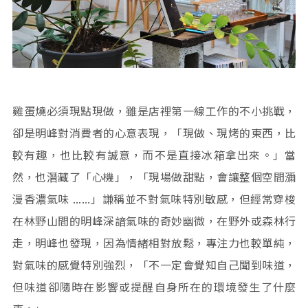
雞蛋燒必須現點現做，雖是店裡第一線工作的不小挑戰，
卻是明峰對消費者的心意表現，「現做、現烤的東西，比
較有趣，也比較有誠意，而不是直接冰箱拿出來。」當
然，也潛藏了「心機」，「現場做甜點，會讓整個空間瀰
漫香濃氣味 ……」謙稱並不對氣味特別敏感，但經常穿梭
在林野山間的明峰深諳氣味的奇妙幽微，在野外或森林行
走，明峰也發現，因為情緒相對放鬆，專注力也較單純，
對氣味的感覺特別強烈，「不一定會覺知自己聞到味道，
但味道卻隨時在影響或提醒自身所在的環境發生了什麼