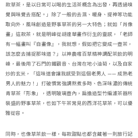
款草茶，是以日常可以喝的生活茶概念為出發，再透過嗅
覺與味覺去搭配。」除了一般的去濕、暖身、提神等功能
取向外，風味創造是野事草茶的另一大特色；就如「肖像
畫」這款茶，就是明峰從胡達華畫作衍生的靈感，「老師
有一幅畫叫『自畫像』，我就想，假如把它變成一壺茶，
該怎麼去捕捉那味道？」以神農嚐百草精神調配茶飲的明
峰，最後用了石門的鐵觀音、台灣在地小油菊，以及自家
炒的玄米，「這味道會讓我感受到這個老男人 —— 成熟老
男人的魅力！」打破慣常強調熬煮多時、色深味濃的傳統
青草茶「形象」，透明玻璃壺內，扁擔造型竹編濾茶器所
裝盛的野事草茶，也如下午茶常見的西洋花草茶，可以優
雅從容。
同時，也像草茶飲一樣，每款甜點也都含藏著一則旅行記