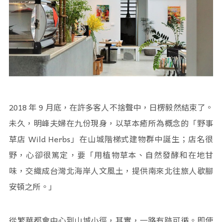
2018 年 9 月底，在許多客人不捨聲中，日楞毅然結束了。
未久，明峰夫婦在九份現身，以草本癒所為概念的「野事
草店 Wild Herbs」在山城階梯式建物群中誕生；店名很
野，心卻很篤定，要「用植物草本、自然發酵和在地甘
味，交織成台灣北海岸人文風土，提供南來北往旅人歇腳
安頓之所。」
從繁華都會中心到山城小徑，其實，一路有跡可循。即使