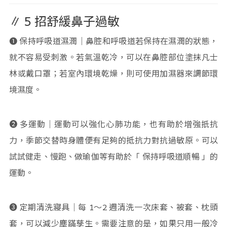
∥ 5 招舒緩鼻子過敏
➊ 保持呼吸道濕潤｜鼻腔和呼吸道若保持在濕潤的狀態，
就不容易受刺激。若氣溫乾冷，可以在鼻腔部位塗抹凡士
林或戴口罩；若室內環境乾燥，則可使用加濕器來調節環
境濕度。
➋ 多運動｜運動可以強化心肺功能，也有助於增強扺抗
力，季節交替時身體便有足夠的抵抗力對抗過敏原。可以
試試健走、慢跑、做瑜伽等有助於「 保持呼吸道順暢 」的
運動。
➌ 定期清洗寢具｜每 1～2 週清洗一次床套、被套、枕頭
套，可以減少塵蹣孳生。需要注意的是，如果只用一般冷