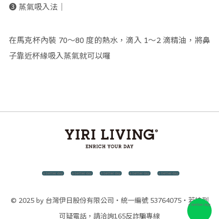
➌ 蒸氣吸入法｜
在馬克杯內裝 70～80 度的熱水，滴入 1～2 滴精油，將鼻
子靠近杯緣吸入蒸氣就可以囉
© 2025 by 台灣伊日股份有限公司・統一編號 53764075・若接到
可疑電話，請洽詢165反詐騙專線