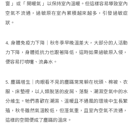
窗 」或「 開暖氣 」以保持室內溫暖。但這樣容易導致室內
空氣不流通，過敏原在室內累積越來越多，引發過敏症
狀。
4. 身體免疫力下降｜秋冬季早晚溫差大，大部分的人活動
力下降，身體抵抗力也跟著降低，這時如果過敏原入侵，
便容易打噴嚏、流鼻水。
5. 塵蹣增生｜肉眼看不見的塵蹣常常躲在枕頭、棉被、衣
服、床墊裡，以人類脫落的皮屑、落髮、潮濕空氣中的水
分維生。牠們喜歡在潮濕、溫暖且不通風的環境中生長繁
殖，秋冬雖然氣溫較低，但溼氣重，且室內空氣不流通，
這樣的空間便成了塵蹣的溫床。