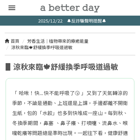
Toggle
navigation
2025/12/22 🔔反詐騙聲明提醒🔔
首頁
芳香生活｜植物帶來的療癒能量
涼秋來臨🍁舒緩換季呼吸道過敏
▋涼秋來臨🍁舒緩換季呼吸道過敏
「 哈啾！快…快不能呼吸了🤧 」又到了天氣轉涼的
季節，不論是通勤、上班還是上課，手邊都離不開衛
生紙，包的「水餃」也多到快堆成一座山。每到秋、
冬換季期間，鼻塞 、鼻子癢、打噴嚏、流鼻水、喉
嚨乾癢等問題總是準時出現。一起往下看，健康舒適