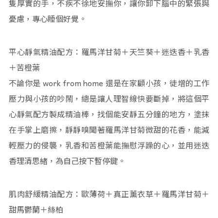
隻厚實的手，不疾不徐地安撫你，讓你卸下腦中的緊張與
憂慮，專心睡個好覺。
平心靜氣精油配方：羅馬洋甘菊＋天竺葵＋迷迭香＋乳香
＋苦橙葉
不論你是 work from home 還是在家顧小孩，徒增的工作
壓力與小孩的吵鬧，總是讓人理智線快要斷掉，將這個平
心靜氣配方製成精油棒，找個能安靜五分鐘的地方，塗抹
在手掌上磨擦，靜靜嗅聞著羅馬洋甘菊微甜的花香，能減
輕壓力的侵襲，乳香和苦橙葉能撫慰浮躁的心，並用迷迭
香理清思緒，為自己按下暫停鍵。
肌肉舒緩精油配方：歐薄荷＋真正薰衣草＋羅馬洋甘菊＋
甜馬鬱蘭＋絲柏