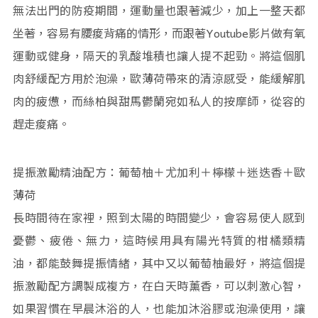
無法出門的防疫期間，運動量也跟著減少，加上一整天都
坐著，容易有腰痠背痛的情形，而跟著Youtube影片做有氧
運動或健身，隔天的乳酸堆積也讓人提不起勁。將這個肌
肉舒緩配方用於泡澡，歐薄荷帶來的清涼感受，能緩解肌
肉的疲憊，而絲柏與甜馬鬱蘭宛如私人的按摩師，從容的
趕走痠痛。
提振激勵精油配方：葡萄柚＋尤加利＋檸檬＋迷迭香＋歐
薄荷
長時間待在家裡，照到太陽的時間變少，會容易使人感到
憂鬱、疲倦、無力，這時候用具有陽光特質的柑橘類精
油，都能鼓舞提振情緒，其中又以葡萄柚最好，將這個提
振激勵配方調製成複方，在白天時薰香，可以刺激心智，
如果習慣在早晨沐浴的人，也能加沐浴膠或泡澡使用，讓