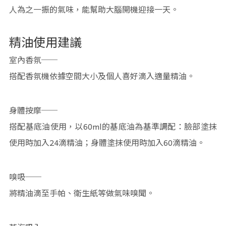
人為之一振的氣味，能幫助大腦開機迎接一天。
精油使用建議
室內香氛──
搭配香氛機依據空間大小及個人喜好滴入適量精油。
身體按摩──
搭配基底油使用，以60ml的基底油為基準調配：臉部塗抹
使用時加入24滴精油；身體塗抹使用時加入60滴精油。
嗅吸──
將精油滴至手帕、衛生紙等做氣味嗅聞。