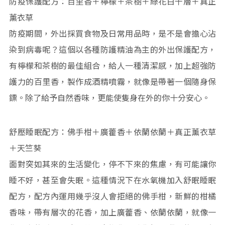
防疫保護配方：百里香＋檸檬＋茶樹＋綠花白千層＋真正
薰衣草
防疫期間，外出採買食物及日常用品時，是不是會擔心沾
染到病毒呢？這個以各種防護精油為主的外出保護配方，
有檸檬和茶樹的最佳組合，給人一種清潔感，加上超強防
護力的百里香，製作成酒精噴霧，就像是帶著一個隨身保
鏢。除了給予自然香味，更能使隻身在外的你十分安心。
舒壓睡眠配方：佛手柑＋廣藿香＋依蘭依蘭＋真正薰衣草
＋天竺葵
面對突如其來的生活變化，停不下來的焦慮，有可能讓你
睡不好，甚至會失眠。這種情況下在水氧機加入舒眠睡眠
配方，配方內運用幾乎沒人會拒絕的佛手柑，新鮮的柑橘
香味，帶有層次的花香，加上廣藿香、依蘭依蘭，就像一