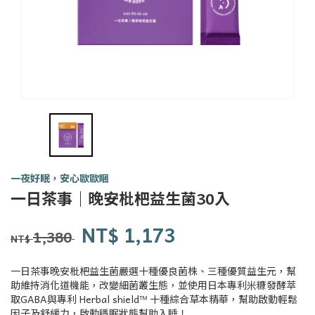
一夜好眠，安心歐歐睏
一日
一日茶事｜晚安枇杷益生菌30入
茶事
tsit-
商品代號
品牌
Y0176
NT$
1,173
Y0176
lit-
1,380
NT$
tê-
sū
一日茶事晚安枇杷益生菌嚴選十種優良菌株、三種優質益生元，幫
助維持消化道機能，改變細菌叢生態，並使用日本專利米糠發酵萃
取GABA與專利 Herbal shield™ 十種綜合草本精華，幫助啟動輕鬆
因子及舒緩力，啟動穩眠狀態幫助入睡！