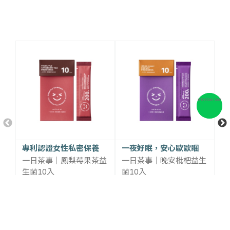
相關商品推薦
專利認證女性私密保養
一夜好眠，安心歐歐睏
維
一日茶事｜鳳梨莓果茶益
一日茶事｜晚安枇杷益生
一
生菌10入
菌10入
菌
NT$ 408
NT$ 408
NT$ 480
NT$ 480
NT