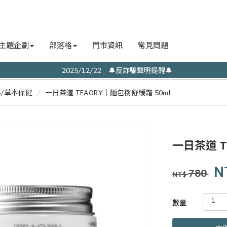
主題企劃
部落格
門市資訊
常見問題
2025/12/22 🔔反詐騙聲明提醒🔔
/草本保健
一日茶道 TEAORY｜麵包樹舒緩霜 50ml
一日
一日茶道 T
茶事
tsit-
商品代號
品牌
Y0071
N
Y0071
lit-
780
NT$
tê-
sū
GOODS00000000
數量