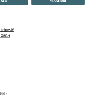
即購買
加入購物車
全館85折
品牌紙袋
膚質。