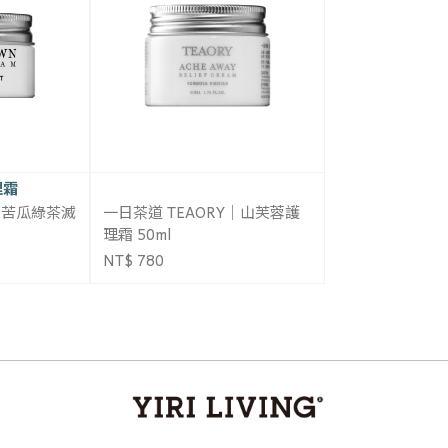
理霜
｜苦瓜綠茶滅
一日茶道 TEAORY｜山芙蓉護
理霜 50ml
NT$ 780