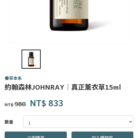
🟢草本系
約翰森林JOHNRAY｜真正薰衣草15ml
約翰森林
商品代號
品牌
JC300032
NT$
833
JC300032
JOHNRAY
980
NT$
GOODS000000000000000008446
數量
立即購買
加入購物車