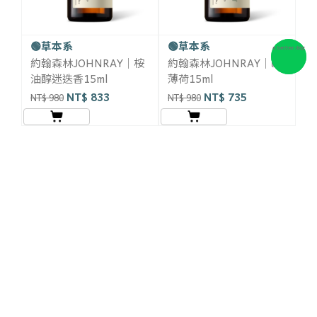
🟢草本系
🟢草本系
約翰森林JOHNRAY｜桉
約翰森林JOHNRAY｜歐
油醇迷迭香15ml
薄荷15ml
NT$ 833
NT$ 735
NT$ 980
NT$ 980
© 2025 by 台灣伊日股份有限公司・統一編號 53764075・若接到