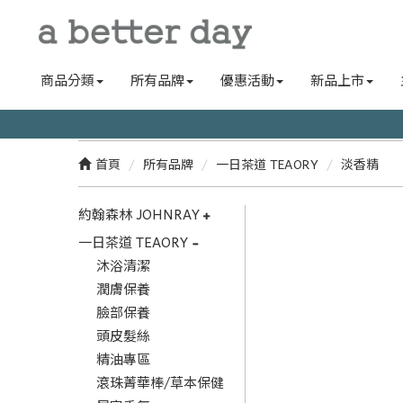
商品分類
所有品牌
優惠活動
新品上市
首頁
所有品牌
一日茶道 TEAORY
淡香精
約翰森林 JOHNRAY
一日茶道 TEAORY
沐浴清潔
潤膚保養
臉部保養
頭皮髮絲
精油專區
滾珠菁華棒/草本保健